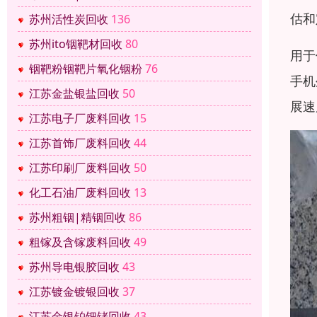
估和
苏州活性炭回收
136
苏州ito铟靶材回收
80
用于
铟靶粉铟靶片氧化铟粉
76
手机
江苏金盐银盐回收
50
展速
江苏电子厂废料回收
15
江苏首饰厂废料回收
44
江苏印刷厂废料回收
50
化工石油厂废料回收
13
苏州粗铟|精铟回收
86
粗镓及含镓废料回收
49
苏州导电银胶回收
43
江苏镀金镀银回收
37
江苏金银铂钯铑回收
43