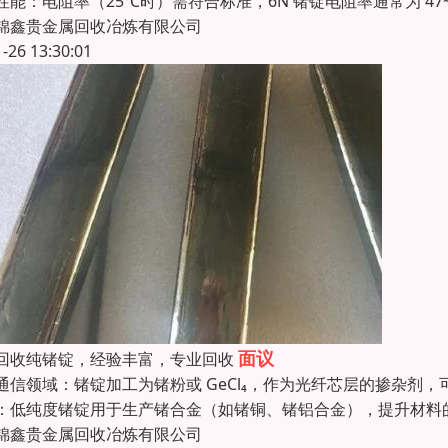
性能：电阻率（25℃时）需符合标准，6N 锗锭电阻率通常为 47
锦鑫贵金属回收冶炼有限公司
1-26 13:30:01
面议
回收纯锗锭，经验丰富，专业回收
通信领域：锗锭加工为锗粉或 GeCl₄，作为光纤芯层的掺杂
：低纯度锗锭用于生产锗合金（如锗铜、锗铝合金），提升材料
锦鑫贵金属回收冶炼有限公司