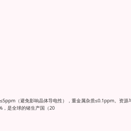
量需≤5ppm（避免影响晶体导电性），重金属杂质≤0.1ppm。资源
1%，是全球的锗生产国（20