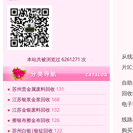
从线
本站共被浏览过 6261271 次
片I
自助
苏州贵金属废料回收
131
回收
江苏银浆金浆回收
168
电子
江苏金银废料回收
132
线路
擦银布擦金布回收
126
购买
苏州白银|银锭回收
122