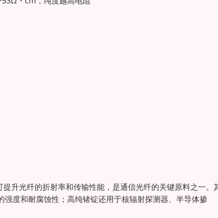
~53Ω・cm，纯度越高电阻
剂，可提升光纤的折射率和传输性能，是通信光纤的关键原料之一。
的强度和耐腐蚀性；高纯锗锭还用于核辐射探测器、半导体掺