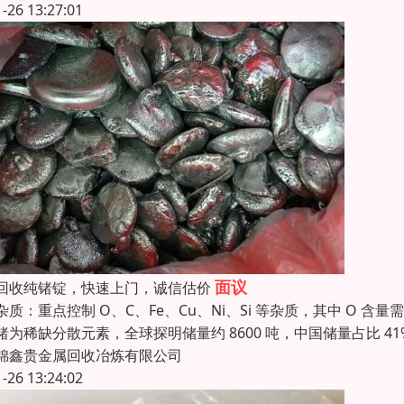
1-26 13:27:01
面议
回收纯锗锭，快速上门，诚信估价
杂质：重点控制 O、C、Fe、Cu、Ni、Si 等杂质，其中 O 含
锗为稀缺分散元素，全球探明储量约 8600 吨，中国储量占比 4
锦鑫贵金属回收冶炼有限公司
1-26 13:24:02