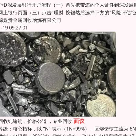
T+D深发展银行开户流程（一）首先携带您的个人证件到深发展
网上银行页面（三）点击"理财"按钮然后选择下方的"风险评估"选项
锦鑫贵金属回收冶炼有限公司
1-19 09:27:01
面议
回收纯锗锭，价格公道 ，专业回收
等级：核心指标，以 “N” 表示（1N=99%），区熔锗锭主流为 6