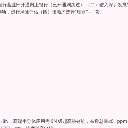
银行营业部开通网上银行（已开通则跳过） （二）进入深圳发展
，进行风险评估（四）按顺序选择"理财"--- "贵
N~8N，高端半导体应用需 9N 级超高纯锗锭，杂质总量≤0.1ppm