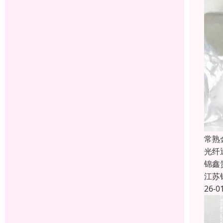
常熟
光纤
锦鑫
江苏
26-0