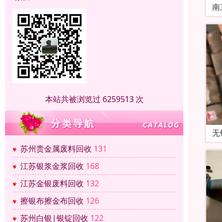
南
本站共被浏览过 6259513 次
无
苏州贵金属废料回收
131
江苏银浆金浆回收
168
江苏金银废料回收
132
擦银布擦金布回收
126
苏州白银|银锭回收
122