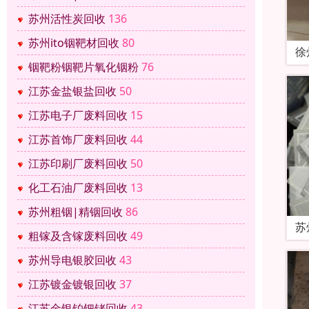
苏州活性炭回收
136
苏州ito铟靶材回收
80
徐
铟靶粉铟靶片氧化铟粉
76
江苏金盐银盐回收
50
江苏电子厂废料回收
15
江苏首饰厂废料回收
44
江苏印刷厂废料回收
50
化工石油厂废料回收
13
苏州粗铟|精铟回收
86
苏
粗镓及含镓废料回收
49
苏州导电银胶回收
43
江苏镀金镀银回收
37
江苏金银铂钯铑回收
43