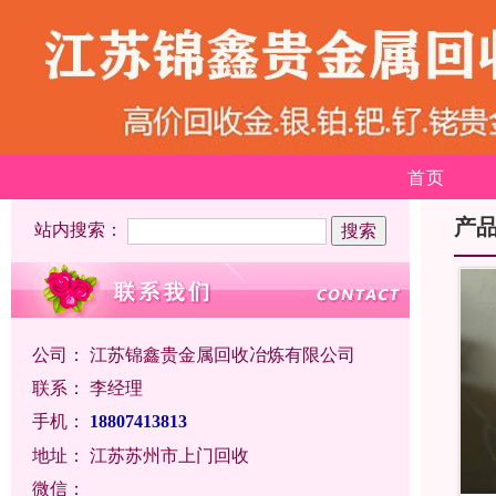
首页
产
站内搜索：
公司：
江苏锦鑫贵金属回收冶炼有限公司
联系：
李经理
手机：
18807413813
地址：
江苏苏州市上门回收
微信：