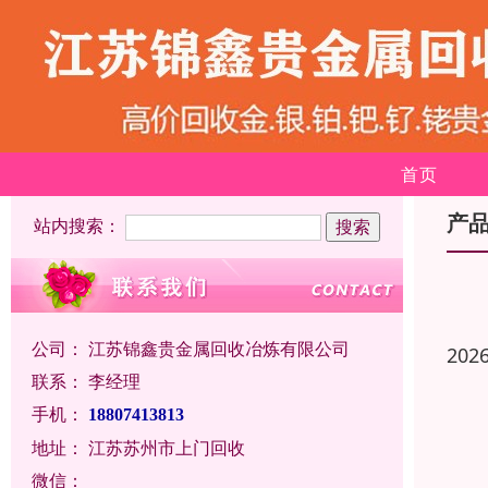
首页
产
站内搜索：
公司：
江苏锦鑫贵金属回收冶炼有限公司
202
联系：
李经理
手机：
18807413813
地址：
江苏苏州市上门回收
微信：