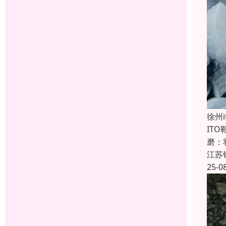
徐州
IT
磨：
江苏
25-0