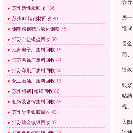
会导
苏州活性炭回收
136
另一
苏州ito铟靶材回收
80
造成
铟靶粉铟靶片氧化铟粉
76
江苏金盐银盐回收
50
贵金
江苏电子厂废料回收
15
药、
江苏首饰厂废料回收
44
银浆
江苏印刷厂废料回收
50
化工石油厂废料回收
13
银浆
苏州粗铟|精铟回收
86
粘结
粗镓及含镓废料回收
49
视。
苏州导电银胶回收
43
太阳
江苏镀金镀银回收
37
涂抹
江苏金银铂钯铑回收
43