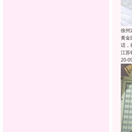
徐州
黄金
话，
江苏
20-0