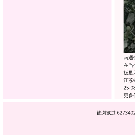
南通
在当
板显
江苏
25-0
更多
被浏览过 6273