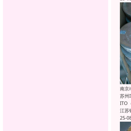
南京
苏州
IT
江苏
25-0