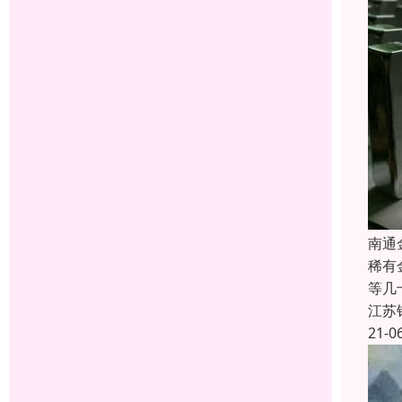
南通
稀有
等几
江苏
21-0