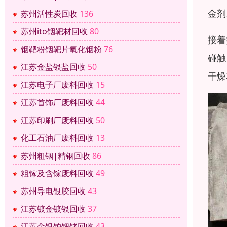
金剂
苏州活性炭回收
136
苏州ito铟靶材回收
80
接着
铟靶粉铟靶片氧化铟粉
76
碰触
江苏金盐银盐回收
50
干燥
江苏电子厂废料回收
15
江苏首饰厂废料回收
44
江苏印刷厂废料回收
50
化工石油厂废料回收
13
苏州粗铟|精铟回收
86
粗镓及含镓废料回收
49
苏州导电银胶回收
43
江苏镀金镀银回收
37
江苏金银铂钯铑回收
43