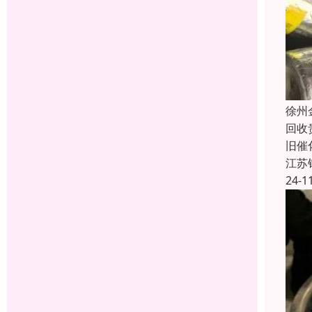
徐州
回收
旧催
江苏
24-1