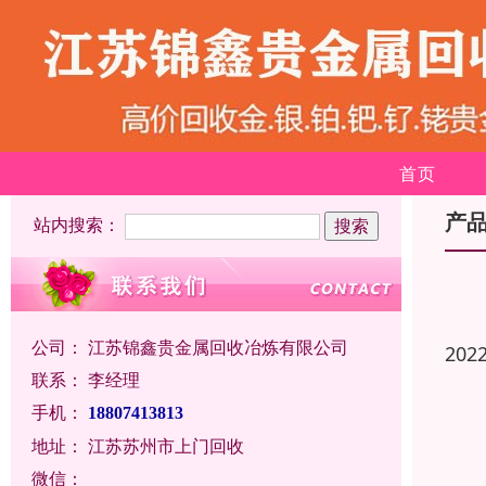
首页
产
站内搜索：
公司：
江苏锦鑫贵金属回收冶炼有限公司
202
联系：
李经理
手机：
18807413813
地址：
江苏苏州市上门回收
微信：