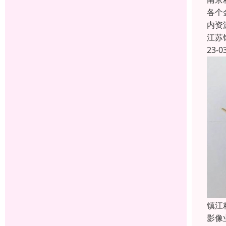
各个
内资
江苏
23-0
镇江
影像