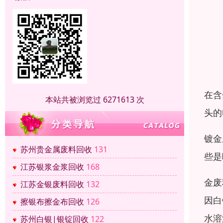
在含
本站共被浏览过 6271613 次
头的
镀金
苏州贵金属废料回收
131
些是
江苏银浆金浆回收
168
金废
江苏金银废料回收
132
因白
擦银布擦金布回收
126
水溶
苏州白银|银锭回收
122