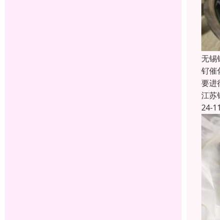
无锡
钌催
要进
江苏
24-1