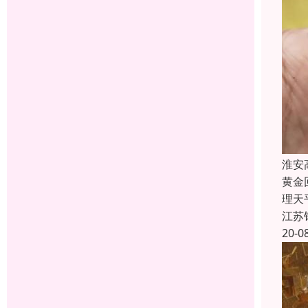
淮安
黄金
理天
江苏
20-0