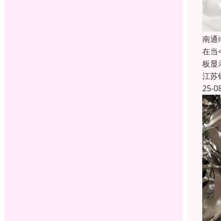
南通
在当
板显
江苏
25-0