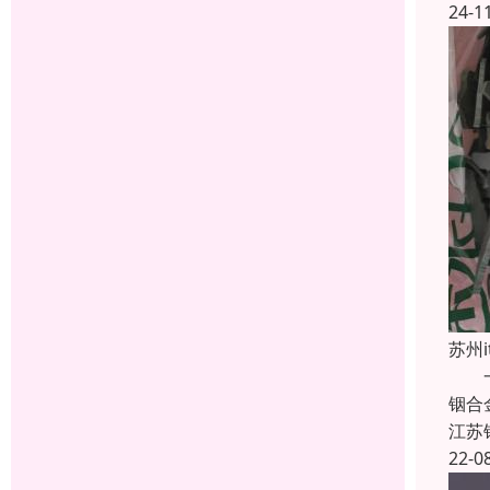
24-1
苏州
一种
铟合
江苏
22-0