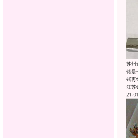
苏州
锗是
锗再
江苏
21-0