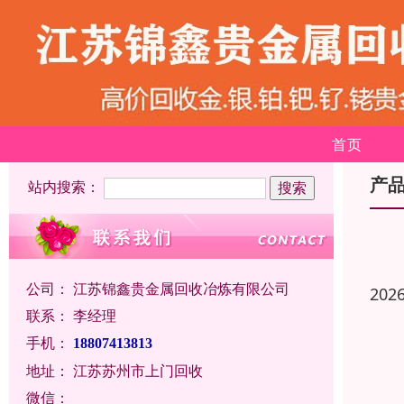
首页
产
站内搜索：
公司：
江苏锦鑫贵金属回收冶炼有限公司
202
联系：
李经理
手机：
18807413813
地址：
江苏苏州市上门回收
微信：