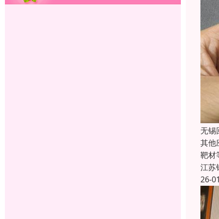
无锡
其他
靶材
江苏
26-0