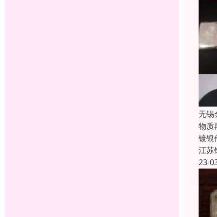
无锡
物质
镀银
江苏
23-0