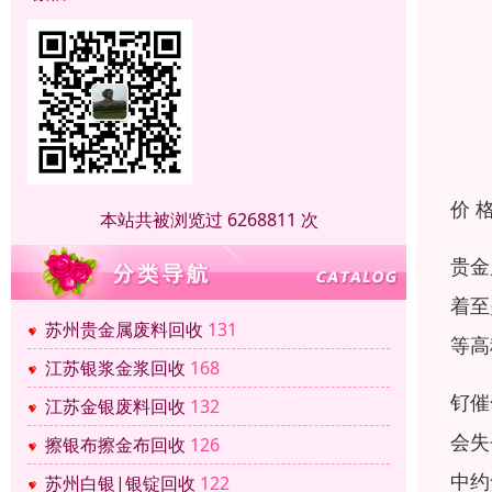
价 
本站共被浏览过 6268811 次
贵金
着至
苏州贵金属废料回收
131
等高
江苏银浆金浆回收
168
钌催
江苏金银废料回收
132
会失
擦银布擦金布回收
126
中约
苏州白银|银锭回收
122