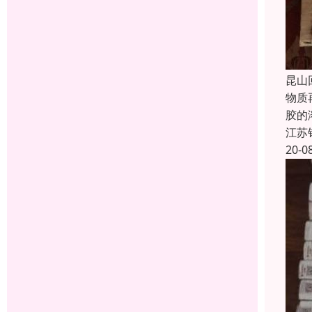
昆山
物质
胶的
江苏
20-0