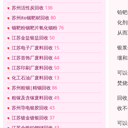
苏州活性炭回收
136
铂钯
苏州ito铟靶材回收
80
化剂
铟靶粉铟靶片氧化铟粉
76
从而
江苏金盐银盐回收
50
银浆
江苏电子厂废料回收
15
壤和
江苏首饰厂废料回收
44
江苏印刷厂废料回收
50
可以
化工石油厂废料回收
13
焚烧
苏州粗铟|精铟回收
86
回收
粗镓及含镓废料回收
49
收不
苏州导电银胶回收
43
江苏镀金镀银回收
37
可以
江苏金银铂钯铑回收
43