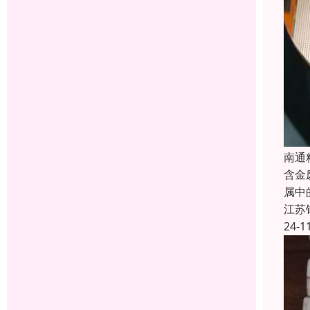
南通
含金
属中
江苏
24-1