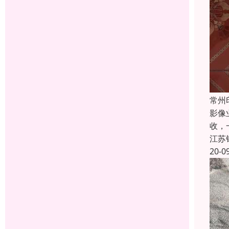
常州
影像
收，
江苏
20-0