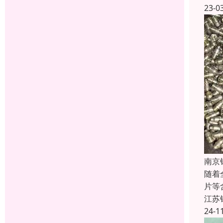
23-0
南京
随着
片等
江苏
24-1