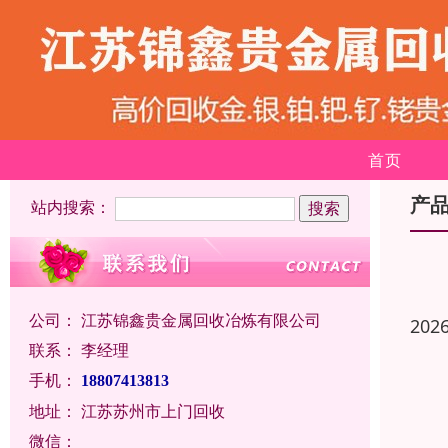
首页
产
站内搜索：
公司：
江苏锦鑫贵金属回收冶炼有限公司
202
联系：
李经理
手机：
18807413813
地址：
江苏苏州市上门回收
微信：