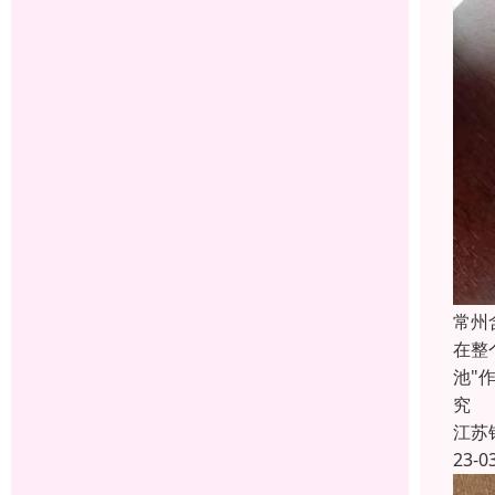
常州
在整
池"
究
江苏
23-0