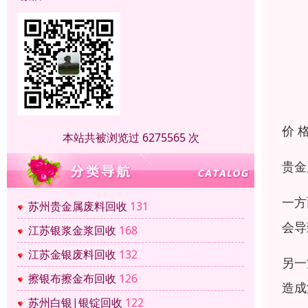
价 
本站共被浏览过 6275565 次
贵金
一方
苏州贵金属废料回收
131
会导
江苏银浆金浆回收
168
江苏金银废料回收
132
另一
擦银布擦金布回收
126
造成
苏州白银|银锭回收
122