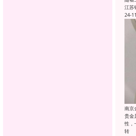
江苏
24-1
南京
贵金
性，
转