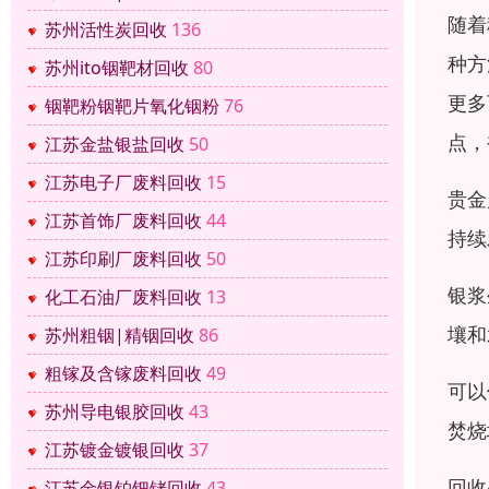
随着
苏州活性炭回收
136
种方
苏州ito铟靶材回收
80
更多
铟靶粉铟靶片氧化铟粉
76
点，
江苏金盐银盐回收
50
江苏电子厂废料回收
15
贵金
江苏首饰厂废料回收
44
持续
江苏印刷厂废料回收
50
银浆
化工石油厂废料回收
13
壤和
苏州粗铟|精铟回收
86
粗镓及含镓废料回收
49
可以
苏州导电银胶回收
43
焚烧
江苏镀金镀银回收
37
回收
江苏金银铂钯铑回收
43