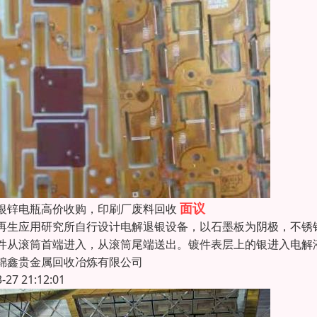
面议
银锌电瓶高价收购，印刷厂废料回收
再生应用研究所自行设计电解退银设备，以石墨板为阴极，不锈
件从滚筒首端进入，从滚筒尾端送出。镀件表层上的银进入电解液
锦鑫贵金属回收冶炼有限公司
3-27 21:12:01