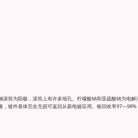
钢滚筒为阳极，滚筒上有许多细孔。柠檬酸钠和亚硫酸钠为电解
，镀件基体完全无损可返回从新电镀应用。银回收率97—98%