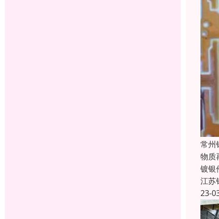
常州
物质
镀银
江苏
23-0