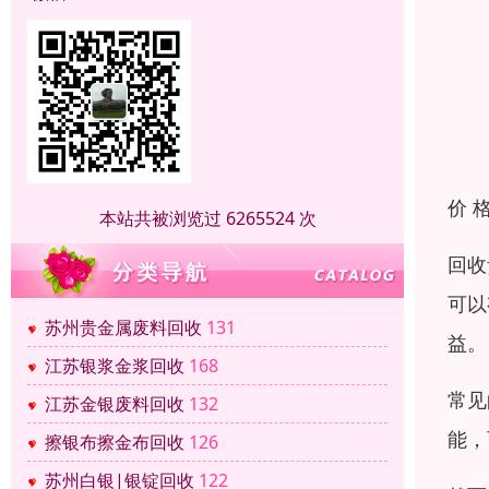
价 
本站共被浏览过 6265524 次
回收
可以
苏州贵金属废料回收
131
益。
江苏银浆金浆回收
168
常见
江苏金银废料回收
132
能，
擦银布擦金布回收
126
苏州白银|银锭回收
122