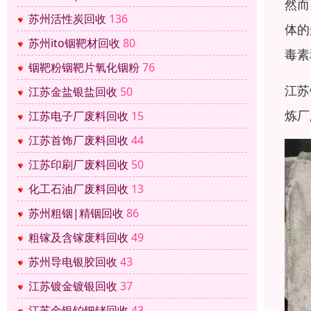
然而
苏州活性炭回收
136
体的
苏州ito铟靶材回收
80
毒素
铟靶粉铟靶片氧化铟粉
76
江苏
江苏金盐银盐回收
50
炼厂
江苏电子厂废料回收
15
江苏首饰厂废料回收
44
江苏印刷厂废料回收
50
化工石油厂废料回收
13
苏州粗铟|精铟回收
86
粗镓及含镓废料回收
49
苏州导电银胶回收
43
江苏镀金镀银回收
37
江苏金银铂钯铑回收
43