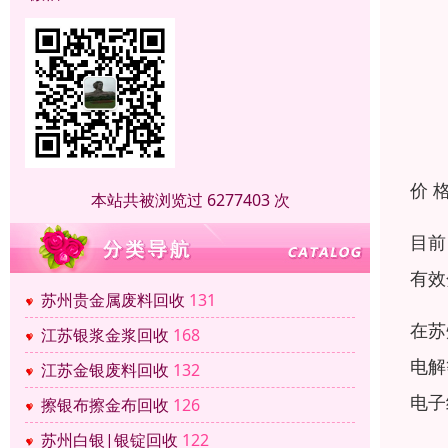
价 
本站共被浏览过 6277403 次
目前
有效
苏州贵金属废料回收
131
在苏
江苏银浆金浆回收
168
电解
江苏金银废料回收
132
电子
擦银布擦金布回收
126
苏州白银|银锭回收
122