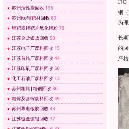
IT
苏州活性炭回收
136
铟（
苏州ito铟靶材回收
80
为理
铟靶粉铟靶片氧化铟粉
76
长期
江苏金盐银盐回收
50
的回
江苏电子厂废料回收
15
严格
江苏首饰厂废料回收
44
江苏印刷厂废料回收
50
化工石油厂废料回收
13
苏州粗铟|精铟回收
86
粗镓及含镓废料回收
49
苏州导电银胶回收
43
江苏镀金镀银回收
37
江苏金银铂钯铑回收
43