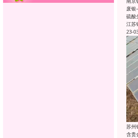
南京
废银
硫酸
江苏
23-0
苏州
含贵