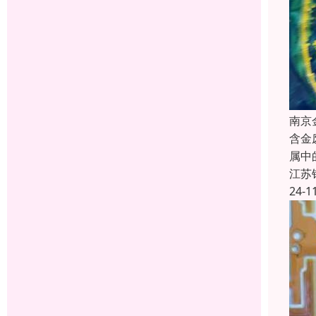
南京
含金
属中
江苏
24-1