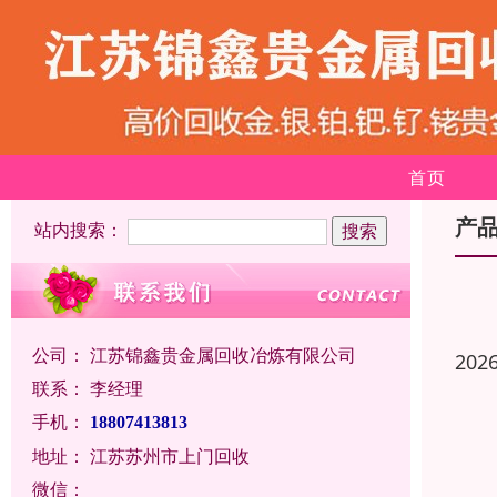
首页
产
站内搜索：
公司：
江苏锦鑫贵金属回收冶炼有限公司
202
联系：
李经理
手机：
18807413813
地址：
江苏苏州市上门回收
微信：