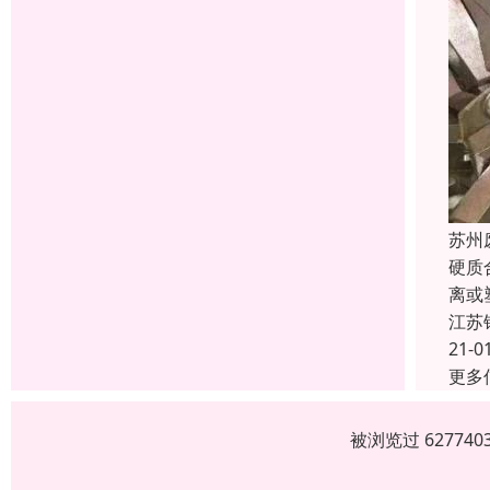
苏州
硬质
离或
江苏
21-0
更多
被浏览过 6277