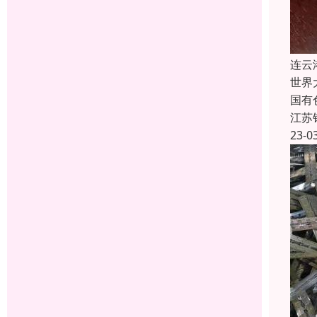
连云
世界
国有
江苏
23-0