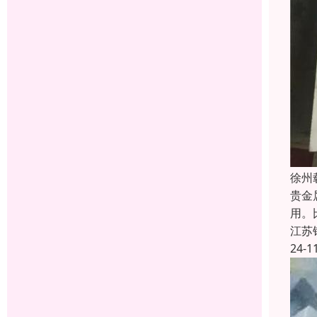
徐州
贵金
用。
江苏
24-1