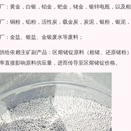
厂：黄金，白银，铂金，钯金，铑金，银锌电瓶，以及粗铅
厂：铜粉，铅粉，活性炭，载金炭，炭泥，银粉，银泥，
厂：金盐、银盐、金银废水等废料；
供给依赖主矿副产品：区熔锗锭原料（粗锗、还原锗粉
率直接影响原料供应量，进而传导至区熔锗锭价格。​