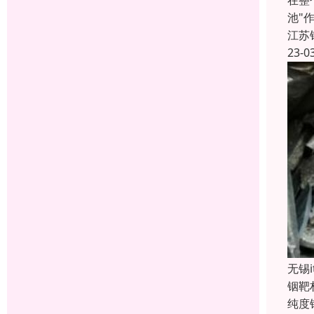
在整
池"
江苏
23-0
无锡
铟靶
纯度