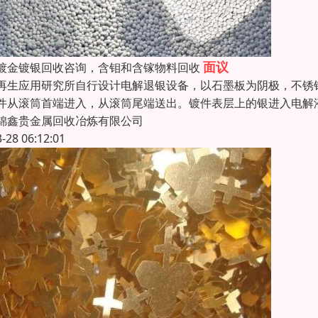
面议
镀金镀银回收咨询，含钼和含镓物料回收
再生应用研究所自行设计电解退银设备，以石墨板为阴极，不锈
件从滚筒首端进入，从滚筒尾端送出。镀件表层上的银进入电解液
锦鑫贵金属回收冶炼有限公司
3-28 06:12:01