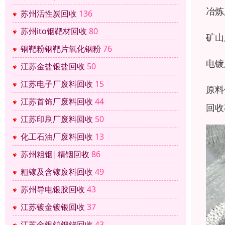
冶炼
苏州活性炭回收
136
苏州ito铟靶材回收
80
矿山
铟靶粉铟靶片氧化铟粉
76
电镀
江苏金盐银盐回收
50
江苏电子厂废料回收
15
原料
江苏首饰厂废料回收
44
回收
江苏印刷厂废料回收
50
化工石油厂废料回收
13
苏州粗铟|精铟回收
86
粗镓及含镓废料回收
49
苏州导电银胶回收
43
江苏镀金镀银回收
37
江苏金银铂钯铑回收
43