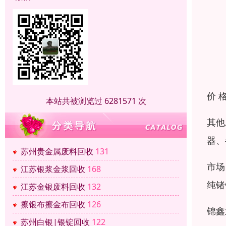
价 
本站共被浏览过 6281571 次
其他
器、
苏州贵金属废料回收
131
市场
江苏银浆金浆回收
168
纯锗
江苏金银废料回收
132
擦银布擦金布回收
126
锦鑫
苏州白银|银锭回收
122