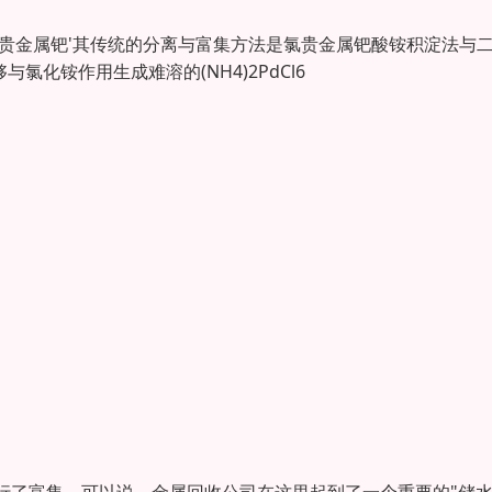
态的贵金属钯'其传统的分离与富集方法是氯贵金属钯酸铵积淀法与
氯化铵作用生成难溶的(NH4)2PdCl6