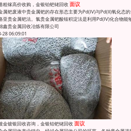
面议
港粗镓高价收购，金银铂钯铑回收
金属钯废液中贵金属钯的存在形态主要为Pd(Ⅳ)与Pd(Ⅱ)氧化
络亚贵金属钯法。氯贵金属钯酸铵积淀法是利用Pd(Ⅳ)化合物能够与
锦鑫贵金属回收冶炼有限公司
3-28 06:09:01
面议
镀金镀银回收咨询，金银铂钯铑回收