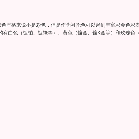
黑色严格来说不是彩色，但是作为衬托色可以起到丰富彩金色彩
的有白色（镀铂、镀铑等）、黄色（镀金、镀K金等）和玫瑰色