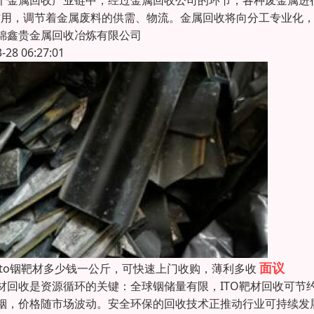
个金属回收产业链中，经过金属回收公司的环节，各种废金属进
作用，调节着金属废料的供需、物流。金属回收将向分工专业化，
锦鑫贵金属回收冶炼有限公司
3-28 06:27:01
面议
ito铟靶材多少钱一公斤，可快速上门收购，薄利多收
材回收是资源循环的关键：全球铟储量有限，ITO靶材回收可节
铟，价格随市场波动。安全环保的回收技术正推动行业可持续发