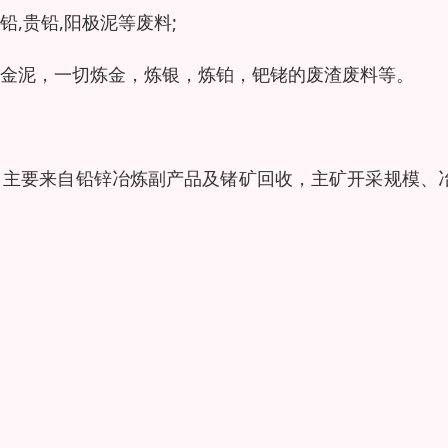
,贵铅,阳极泥等废料;
金泥，一切炼金，炼银，炼铂，钯铑的废渣废料等。
）主要来自铅锌冶炼副产品及锗矿回收，主矿开采规模、