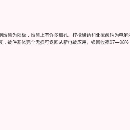
钢滚筒为阳极，滚筒上有许多细孔。柠檬酸钠和亚硫酸钠为电解
，镀件基体完全无损可返回从新电镀应用。银回收率97—98%