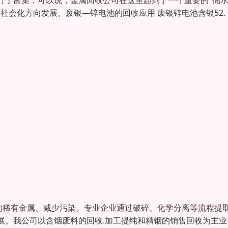
行了富集，可以说，金属回收公司在这里起到了一个重要的"储
社会化方向发展。废银—锌电池的回收应用 废银锌电池含银52.
约稀有金属、减少污染。专业企业通过破碎、化学分离等流程提
展。我公司以含铟废料的回收.加工提纯和精铟的销售回收为主业