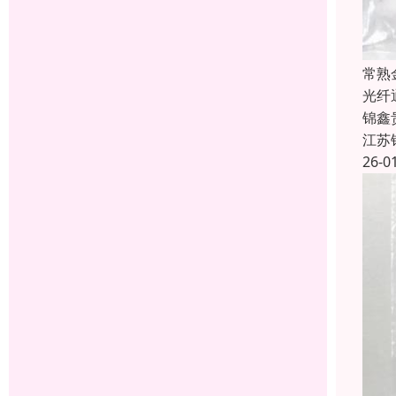
常熟
光纤
锦鑫
江苏
26-0