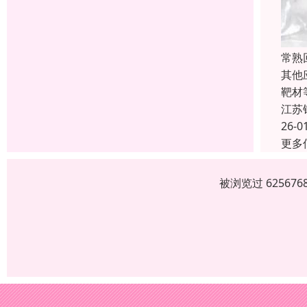
常熟
其他
靶材
江苏
26-0
更多
被浏览过 6256