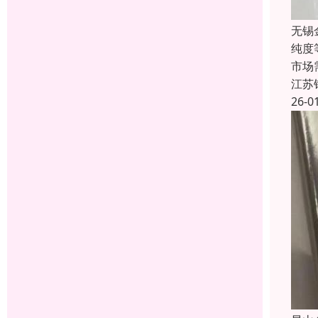
无锡
纯度
市场
江苏
26-0