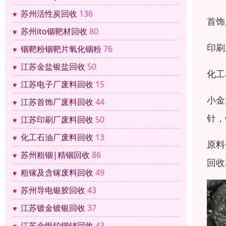
苏州活性炭回收
136
首饰
苏州ito铟靶材回收
80
印刷
铟靶粉铟靶片氧化铟粉
76
江苏金盐银盐回收
50
化工
江苏电子厂废料回收
15
小金
江苏首饰厂废料回收
44
针，
江苏印刷厂废料回收
50
化工石油厂废料回收
13
原料
苏州粗铟|精铟回收
86
回收
粗镓及含镓废料回收
49
苏州导电银胶回收
43
江苏镀金镀银回收
37
江苏金银铂钯铑回收
43