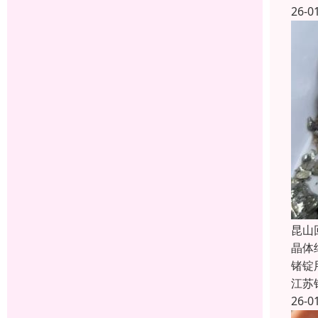
26-0
昆山
晶体
锗锭
江苏
26-0