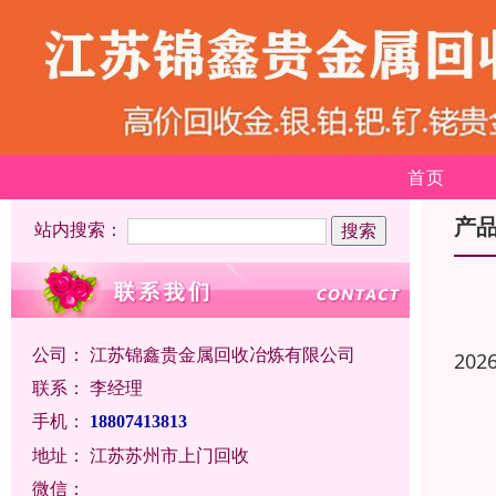
首页
产
站内搜索：
公司：
江苏锦鑫贵金属回收冶炼有限公司
202
联系：
李经理
手机：
18807413813
地址：
江苏苏州市上门回收
微信：