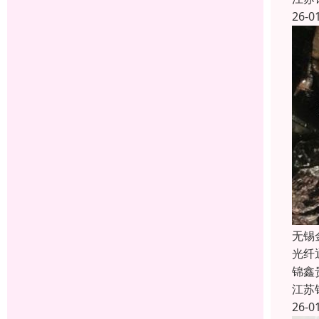
26-0
无锡
光纤
锦鑫
江苏
26-0