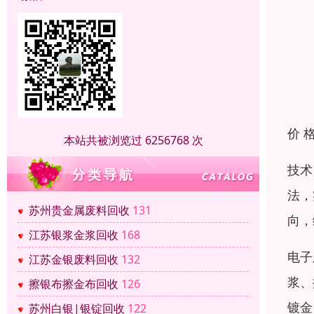
价 
本站共被浏览过 6256768 次
技术
法，
苏州贵金属废料回收
131
向，
江苏银浆金浆回收
168
电子
江苏金银废料回收
132
浆、
擦银布擦金布回收
126
镀金
苏州白银|银锭回收
122