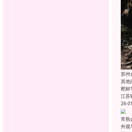
苏州
其他
靶材
江苏
26-0
常熟
外观