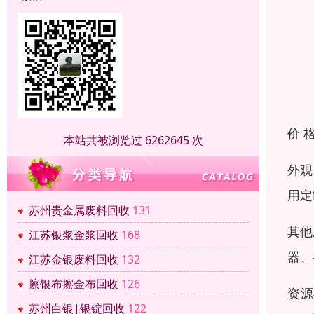
价 
本站共被浏览过 6262645 次
外观
用定
苏州贵金属废料回收
131
其他
江苏银浆金浆回收
168
器、
江苏金银废料回收
132
擦银布擦金布回收
126
资源
苏州白银|银锭回收
122