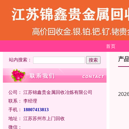
首页
产
站内搜索：
公司：
江苏锦鑫贵金属回收冶炼有限公司
202
联系：
李经理
手机：
18807413813
地址：
江苏苏州市上门回收
微信：