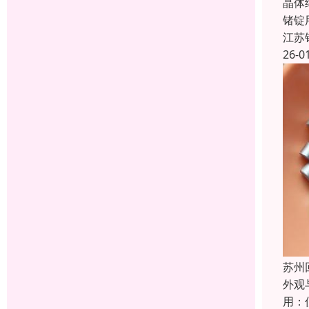
晶体
锗锭
江苏
26-0
苏州
外观
用：