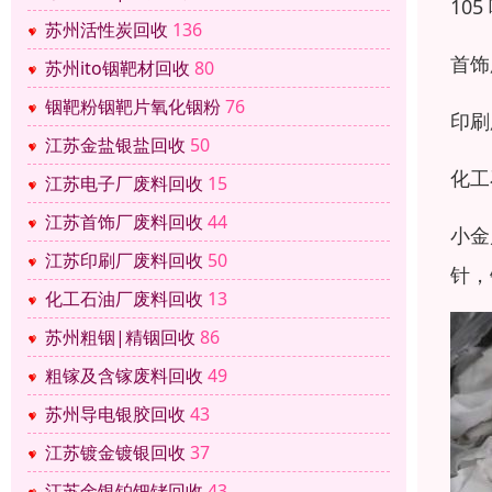
10
苏州活性炭回收
136
首饰
苏州ito铟靶材回收
80
铟靶粉铟靶片氧化铟粉
76
印刷
江苏金盐银盐回收
50
化工
江苏电子厂废料回收
15
江苏首饰厂废料回收
44
小金
江苏印刷厂废料回收
50
针，
化工石油厂废料回收
13
苏州粗铟|精铟回收
86
粗镓及含镓废料回收
49
苏州导电银胶回收
43
江苏镀金镀银回收
37
江苏金银铂钯铑回收
43