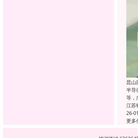
昆山
半导
等，
江苏
26-0
更多