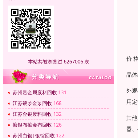
价 
本站共被浏览过 6267006 次
晶体
外观
苏州贵金属废料回收
131
用定
江苏银浆金浆回收
168
江苏金银废料回收
132
其他
擦银布擦金布回收
126
器、
苏州白银|银锭回收
122