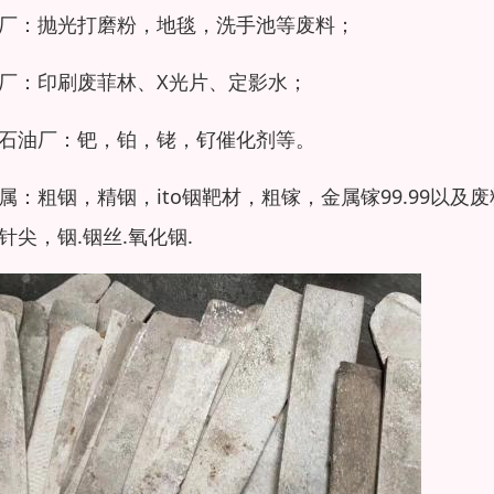
厂：抛光打磨粉，地毯，洗手池等废料；
厂：印刷废菲林、X光片、定影水；
石油厂：钯，铂，铑，钌催化剂等。
属：粗铟，精铟，ito铟靶材，粗镓，金属镓99.99以
针尖，铟.铟丝.氧化铟.