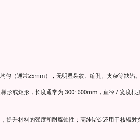
均匀（通常≥5mm），无明显裂纹、缩孔、夹杂等缺陷
或矩形，长度通常为 300~600mm，直径 / 宽度根
），提升材料的强度和耐腐蚀性；高纯锗锭还用于核辐射