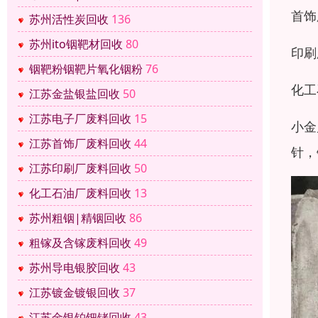
首饰
苏州活性炭回收
136
苏州ito铟靶材回收
80
印刷
铟靶粉铟靶片氧化铟粉
76
化工
江苏金盐银盐回收
50
江苏电子厂废料回收
15
小金
江苏首饰厂废料回收
44
针，
江苏印刷厂废料回收
50
化工石油厂废料回收
13
苏州粗铟|精铟回收
86
粗镓及含镓废料回收
49
苏州导电银胶回收
43
江苏镀金镀银回收
37
江苏金银铂钯铑回收
43