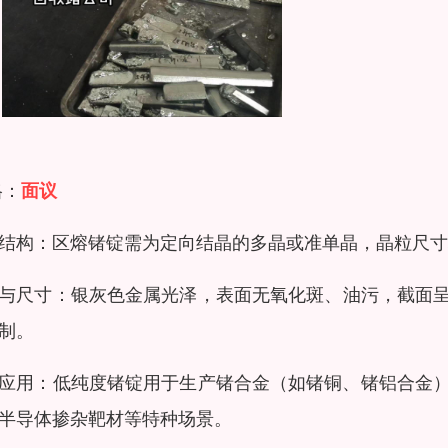
格：
面议
结构：区熔锗锭需为定向结晶的多晶或准单晶，晶粒尺寸
与尺寸：银灰色金属光泽，表面无氧化斑、油污，截面呈梯形
制。
应用：低纯度锗锭用于生产锗合金（如锗铜、锗铝合金
半导体掺杂靶材等特种场景。