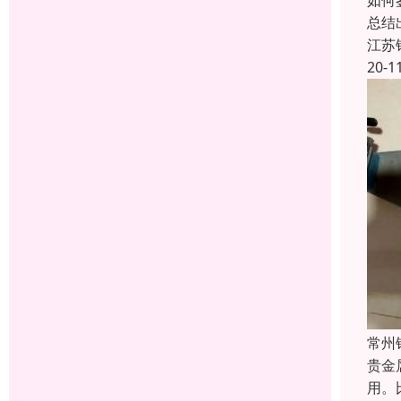
如何
总结
江苏
20-1
常州
贵金
用。