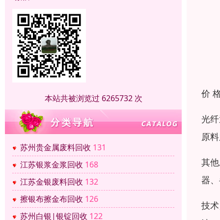
价 
本站共被浏览过 6265732 次
光纤
原料
苏州贵金属废料回收
131
其他
江苏银浆金浆回收
168
器、
江苏金银废料回收
132
擦银布擦金布回收
126
技术
苏州白银|银锭回收
122