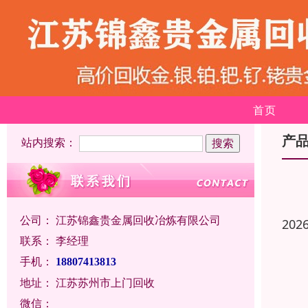
首页
产
站内搜索：
公司：
江苏锦鑫贵金属回收冶炼有限公司
202
联系：
李经理
手机：
18807413813
地址：
江苏苏州市上门回收
微信：