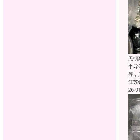
无锡
半导
等，
江苏
26-0