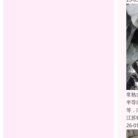
常熟
半导
等，
江苏
26-0