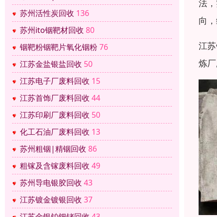
法，
苏州活性炭回收
136
向，
苏州ito铟靶材回收
80
江苏
铟靶粉铟靶片氧化铟粉
76
炼厂
江苏金盐银盐回收
50
江苏电子厂废料回收
15
江苏首饰厂废料回收
44
江苏印刷厂废料回收
50
化工石油厂废料回收
13
苏州粗铟|精铟回收
86
粗镓及含镓废料回收
49
苏州导电银胶回收
43
江苏镀金镀银回收
37
江苏金银铂钯铑回收
43