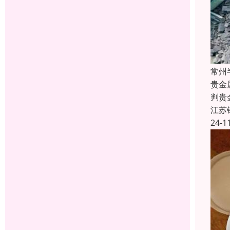
常州
贵金
判贵
江苏
24-1