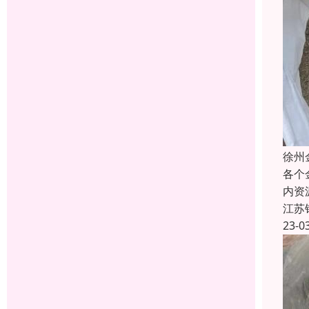
徐州
各个
内资
江苏
23-0