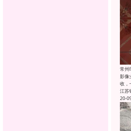
常州
影像
收，
江苏
20-0