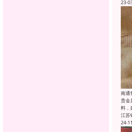
23-0
南通
贵金
料，
江苏
24-1