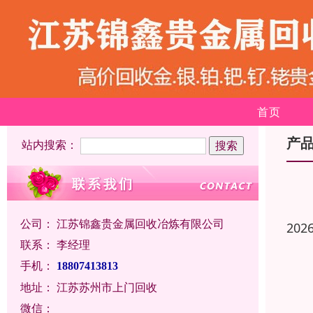
首页
产
站内搜索：
公司：
江苏锦鑫贵金属回收冶炼有限公司
202
联系：
李经理
手机：
18807413813
地址：
江苏苏州市上门回收
微信：