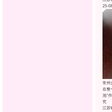
25-0
常州
在整
池"
究
江苏