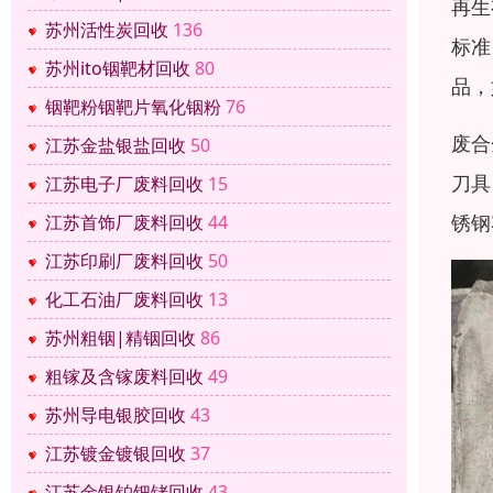
再生
苏州活性炭回收
136
标准
苏州ito铟靶材回收
80
品，
铟靶粉铟靶片氧化铟粉
76
废合
江苏金盐银盐回收
50
刀具
江苏电子厂废料回收
15
锈钢
江苏首饰厂废料回收
44
江苏印刷厂废料回收
50
化工石油厂废料回收
13
苏州粗铟|精铟回收
86
粗镓及含镓废料回收
49
苏州导电银胶回收
43
江苏镀金镀银回收
37
江苏金银铂钯铑回收
43