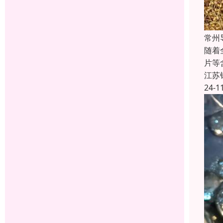
常州
随着
片等
江苏
24-1