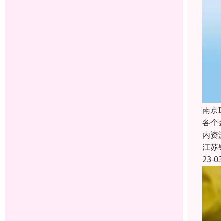
南京
各个
内资
江苏
23-0