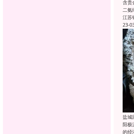
含贵
二氨
江苏
23-0
盐城
阳极
的经