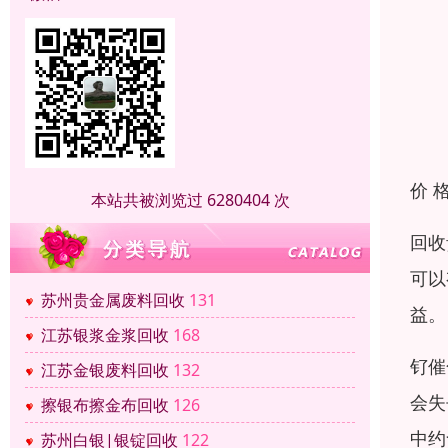
价 
本站共被浏览过 6280404 次
回收
可以
苏州贵金属废料回收
131
益。
江苏银浆金浆回收
168
钌催
江苏金银废料回收
132
会失
擦银布擦金布回收
126
中约
苏州白银|银锭回收
122