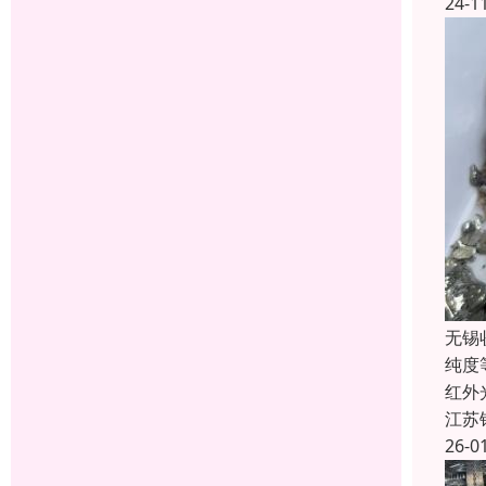
24-1
无锡
纯度
红外
江苏
26-0