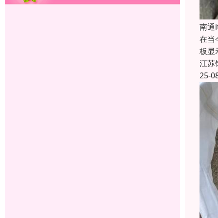
南通
在当
板显
江苏
25-0