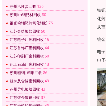
苏州活性炭回收
136
铂钯
苏州ito铟靶材回收
80
化剂
铟靶粉铟靶片氧化铟粉
76
从而
江苏金盐银盐回收
50
镀金
江苏电子厂废料回收
15
江苏首饰厂废料回收
44
电子
江苏印刷厂废料回收
50
电子
化工石油厂废料回收
13
苏州粗铟|精铟回收
86
粗镓及含镓废料回收
49
苏州导电银胶回收
43
江苏镀金镀银回收
37
江苏金银铂钯铑回收
43