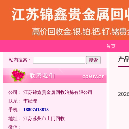
首页
产
站内搜索：
公司：
江苏锦鑫贵金属回收冶炼有限公司
202
联系：
李经理
手机：
18807413813
地址：
江苏苏州市上门回收
微信：