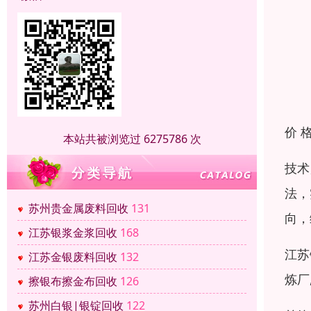
价 
本站共被浏览过 6275786 次
技术
法，
苏州贵金属废料回收
131
向，
江苏银浆金浆回收
168
江苏
江苏金银废料回收
132
炼厂
擦银布擦金布回收
126
苏州白银|银锭回收
122