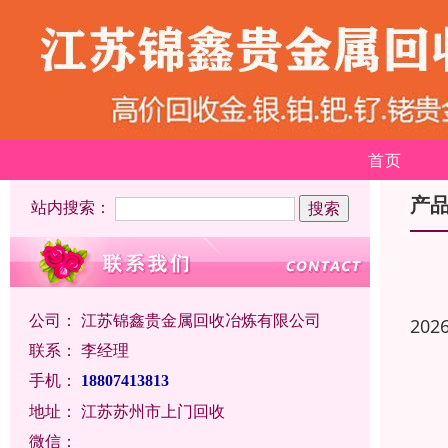
首页
产
站内搜索：
公司：
江苏锦鑫贵金属回收冶炼有限公司
202
联系：
李经理
手机：
18807413813
地址：
江苏苏州市上门回收
微信：