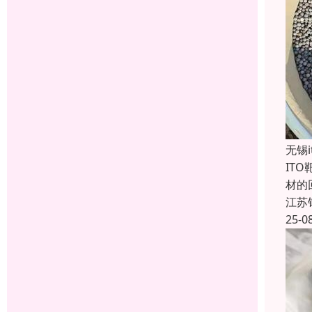
无锡
IT
材的
江苏
25-0