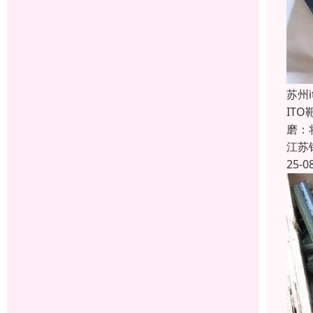
苏州
IT
磨：
江苏
25-0