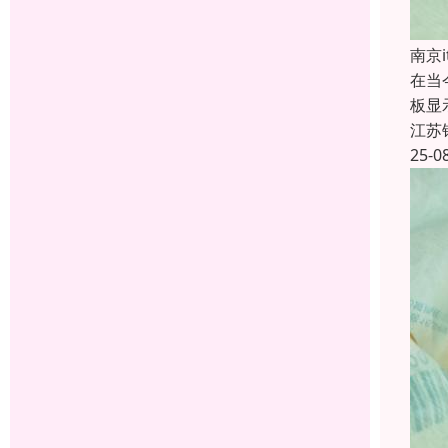
南京
在当
板显
江苏
25-0