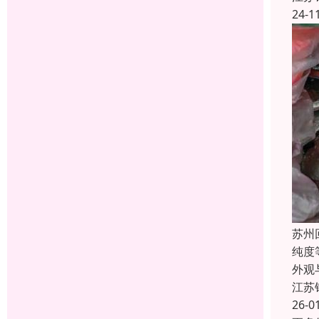
24-1
苏州
纯度
外观
江苏
26-0