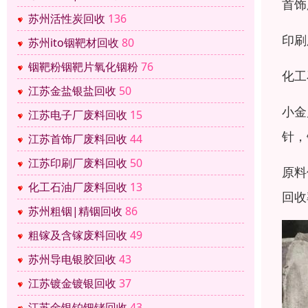
首饰
苏州活性炭回收
136
印刷
苏州ito铟靶材回收
80
铟靶粉铟靶片氧化铟粉
76
化工
江苏金盐银盐回收
50
小金
江苏电子厂废料回收
15
针，
江苏首饰厂废料回收
44
江苏印刷厂废料回收
50
原料
化工石油厂废料回收
13
回收
苏州粗铟|精铟回收
86
粗镓及含镓废料回收
49
苏州导电银胶回收
43
江苏镀金镀银回收
37
江苏金银铂钯铑回收
43