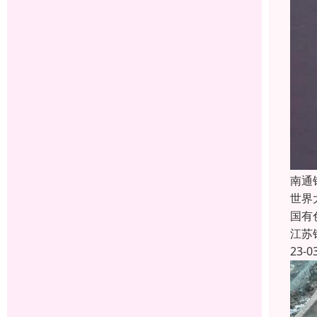
南通
世界
国有
江苏
23-0