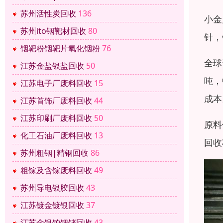
苏州活性炭回收
136
小金
苏州ito铟靶材回收
80
针，
铟靶粉铟靶片氧化铟粉
76
全球
江苏金盐银盐回收
50
吨，
江苏电子厂废料回收
15
成本
江苏首饰厂废料回收
44
江苏印刷厂废料回收
50
原料
化工石油厂废料回收
13
回收
苏州粗铟|精铟回收
86
粗镓及含镓废料回收
49
苏州导电银胶回收
43
江苏镀金镀银回收
37
江苏金银铂钯铑回收
43