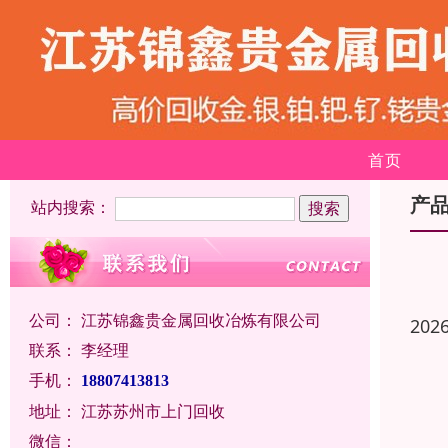
首页
产
站内搜索：
公司：
江苏锦鑫贵金属回收冶炼有限公司
202
联系：
李经理
手机：
18807413813
地址：
江苏苏州市上门回收
微信：