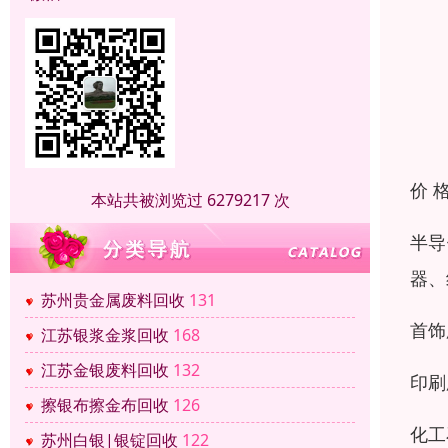
价 
本站共被浏览过 6279217 次
半导
器、
苏州贵金属废料回收
131
首饰
江苏银浆金浆回收
168
江苏金银废料回收
132
印刷
擦银布擦金布回收
126
化工
苏州白银|银锭回收
122