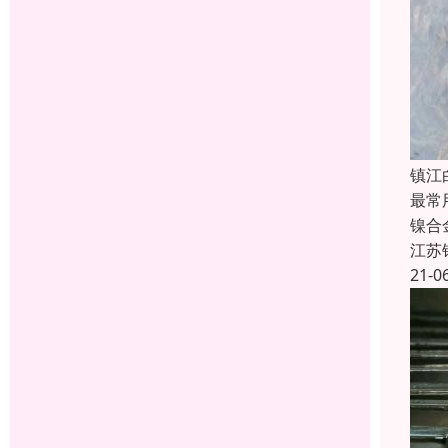
镇江
最常用
镍合
江苏
21-0