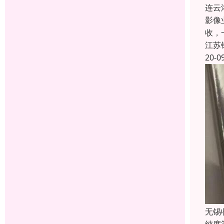
连云
影像
收，
江苏
20-0
无锡