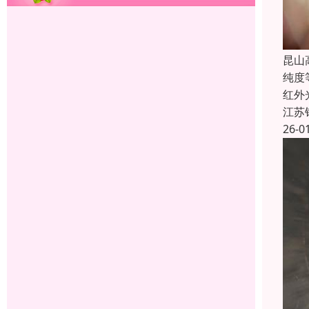
昆山
纯度
红外
江苏
26-0